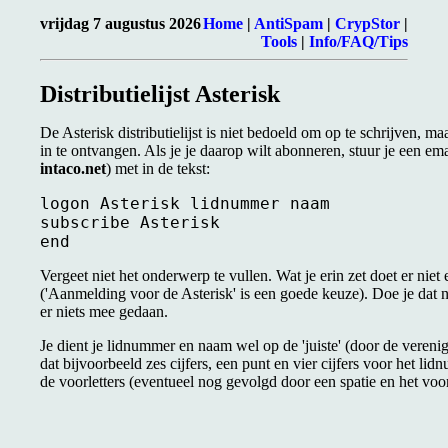
vrijdag 7 augustus 2026
Home
|
AntiSpam
|
CrypStor
|
Tools
|
Info/FAQ/Tips
Distributielijst Asterisk
De Asterisk distributielijst is niet bedoeld om op te schrijven, m
in te ontvangen. Als je je daarop wilt abonneren, stuur je een ema
intaco.net
) met in de tekst:
logon Asterisk lidnummer naam

subscribe Asterisk

Vergeet niet het onderwerp te vullen. Wat je erin zet doet er nie
('Aanmelding voor de Asterisk' is een goede keuze). Doe je dat ni
er niets mee gedaan.
Je dient je lidnummer en naam wel op de 'juiste' (door de veren
dat bijvoorbeeld zes cijfers, een punt en vier cijfers voor het
de voorletters (eventueel nog gevolgd door een spatie en het vo