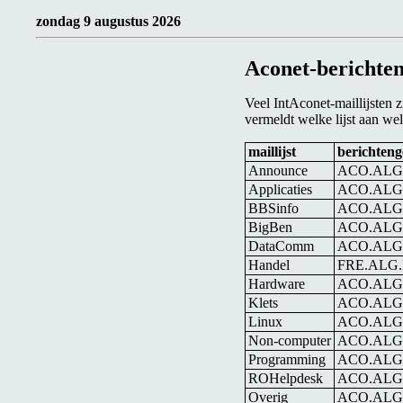
zondag 9 augustus 2026
Aconet-berichte
Veel IntAconet-maillijsten 
vermeldt welke lijst aan we
maillijst
berichteng
Announce
ACO.AL
Applicaties
ACO.ALG
BBSinfo
ACO.ALG
BigBen
ACO.ALG
DataComm
ACO.AL
Handel
FRE.ALG
Hardware
ACO.AL
Klets
ACO.ALG
Linux
ACO.ALG
Non-computer
ACO.ALG
Programming
ACO.AL
ROHelpdesk
ACO.ALG
Overig
ACO.ALG