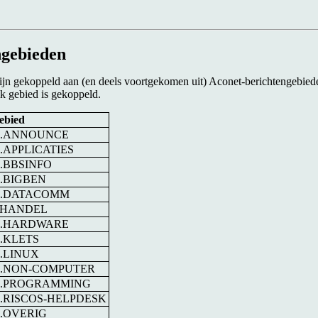
ngebieden
zijn gekoppeld aan (en deels voortgekomen uit) Aconet-berichtengebied
lk gebied is gekoppeld.
ebied
G.ANNOUNCE
.APPLICATIES
.BBSINFO
.BIGBEN
G.DATACOMM
.HANDEL
G.HARDWARE
.KLETS
.LINUX
.NON-COMPUTER
G.PROGRAMMING
.RISCOS-HELPDESK
.OVERIG